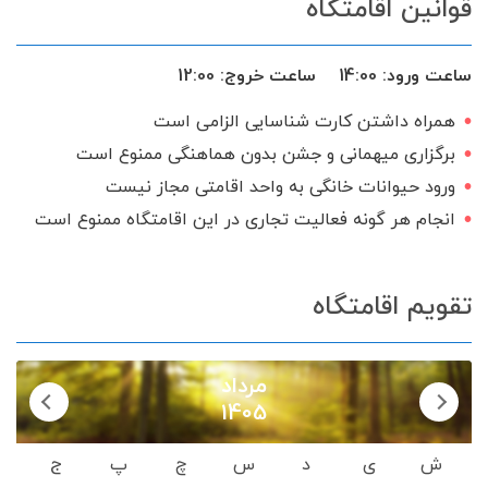
قوانین اقامتگاه
استخر سرپوشیده
سشوار
میز بیلیارد
میز نهارخوری
ساعت ورود:
14:00
ساعت خروج:
12:00
ماشین لباس‌شویی
فضای سبز
همراه داشتن کارت شناسایی الزامی است
آلاچیق
اجاق گاز
گیرنده دیجیتال
برگزاری میهمانی و جشن بدون هماهنگی ممنوع است
سرویس ایرانی
ورود حیوانات خانگی به واحد اقامتی مجاز نیست
انجام هر گونه فعالیت تجاری در این اقامتگاه ممنوع است
تقویم اقامتگاه
مرداد
1405
ش
ی
د
س
چ
پ
ج