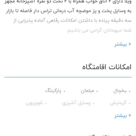
ویلا دارای 2 اتاق خواب همراه با 2 تخت دو نفره آشپزخانه مجهز
به وسایل پخت و پز حوضچه آب درمانی تراس دار فاصله تا بازار
سه دقیقه پیاده با داشتن امکانات رفاهی آماده پذیرایی از
شما میهمانان گرامی می باشیم.
+ بیشتر
امکانات اقامتگاه
یخچال
مبلمان
پارکینگ
گرمایش
وسایل آشپزی
تلویزیون
تراس
حمام
میز نهارخوری
+ بیشتر
اجاق گاز
گیرنده دیجیتال