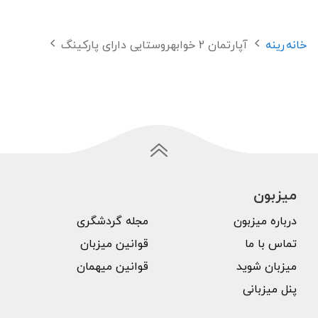
خانه
رینه
آپارتمان 2 خوابهروستایی دارای پارکینگ
میزبون
درباره میزبون
مجله گردشگری
تماس با ما
قوانین میزبان
میزبان شوید
قوانین میهمان
پنل میزبانی