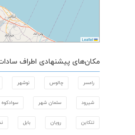
Leaflet
مکان‌های پیشنهادی اطراف سادا
رامسر
چالوس
نوشهر
شیرود
سلمان شهر
سوادکوه
تنکابن
رویان
بابل
نش