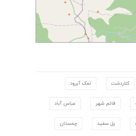
کلاردشت
نمک آبرود
قائم شهر
عباس آباد
پل سفید
چمستان