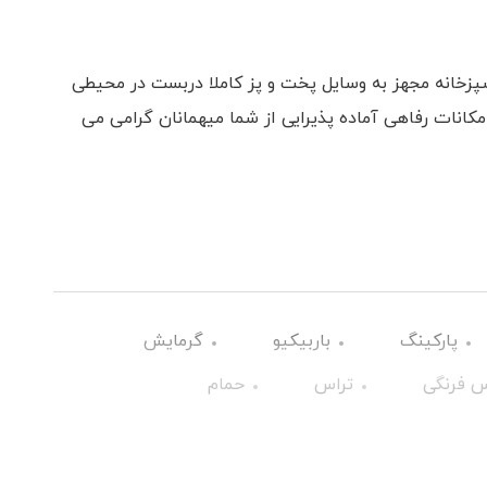
 همراه با 2 تخت دو نفره آشپزخانه مجهز به وسایل پخت و پز کاملا دربست در محیطی
 4 کیلومتر با داشتن امکانات رفاهی آماده پذیرایی از شما میهمانان گرامی می
پارکینگ
باربیکیو
گرمایش
 فرنگی
تراس
حمام
میز نهارخوری
کابینت
بخاری گازی
ظروف آشپزخانه