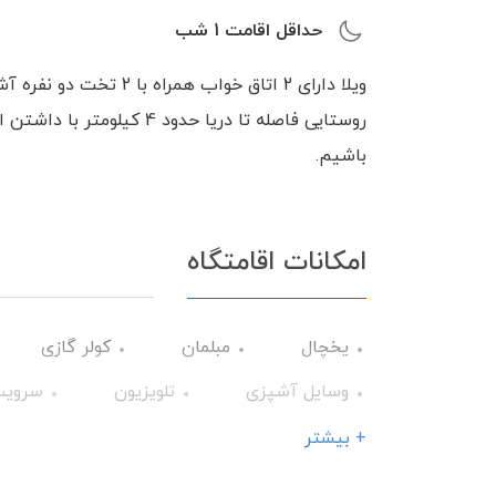
حداقل اقامت
1
شب
ویلا دارای 2 اتاق خواب
روستایی فاصله تا دریا حدود
باشیم.
امکانات اقامتگاه
یخچال
مبلمان
کولر گازی
وسایل آشپزی
تلویزیون
سرویس
جاروبرقی
حیاط
پنکه سقفی
+ بیشتر
تخت و سرویس خواب
دوش داخل حیاط