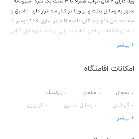
ویلا دارای 2 اتاق خواب همراه با 3 تخت یک نفره آشپزخانه
مجهز به وسایل پخت و پز ویلا در کنار سد قرار دارد. آلاچیق با
صفا محیطی دنج و جنگلی فاصله تا شهر ساری 25 کیلومتر با
داشتن امکانات رفاهی آماده پذیرایی از شما میهمانان گرامی
می باشیم.
+ بیشتر
امکانات اقامتگاه
یخچال
مبلمان
پارکینگ
گرمایش
وسایل آشپزی
تلویزیون
سرویس فرنگی
حمام
جاروبرقی
+ بیشتر
حیاط
کابینت