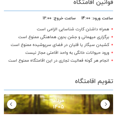
قوانین اقامتگاه
تخت و سرویس خواب
محوطه بازی کودکان
فضای سبز
بخاری گازی
ساعت ورود:
14:00
ساعت خروج:
12:00
ظروف آشپزخانه
آلاچیق
اجاق گاز
همراه داشتن کارت شناسایی الزامی است
اینترنت
منبع آب ذخیره
برگزاری میهمانی و جشن بدون هماهنگی ممنوع است
تحویل 24 ساعته
گیرنده دیجیتال
کشیدن سیگار یا قلیان در فضای سرپوشیده ممنوع است
ورود حیوانات خانگی به واحد اقامتی مجاز نیست
سرویس ایرانی
انجام هر گونه فعالیت تجاری در این اقامتگاه ممنوع است
تقویم اقامتگاه
مرداد
1405