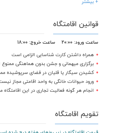
کولر آبی
جاروبرقی
جکوزی
+ بیشتر
تخت و سرویس خواب
ظروف آشپزخانه
قوانین اقامتگاه
سرایدار یا نگهبان
منبع آب ذخیره
سرویس ایرانی
ساعت ورود:
20:00
ساعت خروج:
18:00
همراه داشتن کارت شناسایی الزامی است
برگزاری میهمانی و جشن بدون هماهنگی ممنوع 
کشیدن سیگار یا قلیان در فضای سرپوشیده مم
ورود حیوانات خانگی به واحد اقامتی مجاز نیست
انجام هر گونه فعالیت تجاری در این اقامتگاه 
تقویم اقامتگاه
قیمت اقامتگاه در زیر روزهای هفته درج شده است