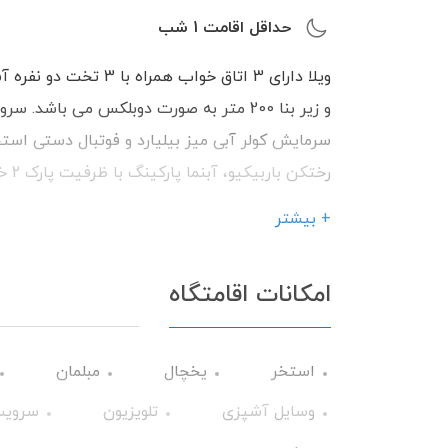
حداقل اقامت
1
شب
و زیر بنا 200 متر به صورت دوبلکس می باش
رختک
میهمانان گرامی می باشیم.
+ بیشتر
امکانات اقامتگاه
استخر
یخچال
مبلمان
وسایل آشپزی
تلویزیون
سرویس