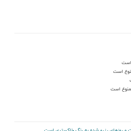
میز بیلیارد
حیاط
کابینت
فوتبال دستی
اجاق گاز
تحویل 24 ساعته
گیرنده دیجیتال
است
نوع است
ممنوع است
 و روزهای رزرو شده به رنگ خاکستری است.