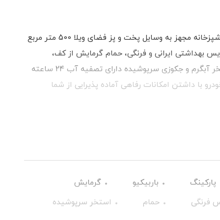
ویلا دارای 3 اتاق خواب همراه با 3 تخت دو نفره آشپزخانه مجهز به وسایل پخت و پز فضای ویلا 500 متر مربع
د. سرویس بهداشتی ایرانی و فرنگی، حمام گرمایش از کف،
سرمایش کولر آبی میز بیلیارد و فوتبال دستی استخر آبگرم و جکوزی سرپوشیده دارای تصفیه آب 24 ساعته
ن باربیکیو، آبنما پارکینگ با ظرفیت پارک 2 خودرو با داشتن امکانات رفاهی آماده پذیرایی از شما
پارکینگ
باربیکیو
گرمایش
 فرنگی
حمام
استخر سرپوشیده