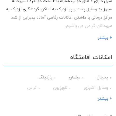
منزل دارای 2 اتاق خواب همراه با 2 تخت دو نفره آشپزخانه
مجهز به وسایل پخت و پز نزدیک به اماکن گردشگری نزدیک به
مراکز درمانی با داشتن امکانات رفاهی آماده پذیرایی از شما
میهمانان گرامی می باشیم.
+ بیشتر
امکانات اقامتگاه
یخچال
مبلمان
پارکینگ
وسایل آشپزی
تلویزیون
تراس
حمام
کولر آبی
میز نهارخوری
+ بیشتر
کابینت
تخت و سرویس خواب