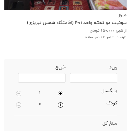
شیراز
سوئیت دو تخته واحد 401 (اقامتگاه شمس تبریزی)
از شبی
۶۵۰٫۰۰۰
تومان
ظرفیت
2
نفر تا 1 نفر اضافه
خانه
شیراز
آپارتمان 2 خوابه دارای پارکینگ
ورود
خروج
بزرگسال
کودک
مبلغ کل