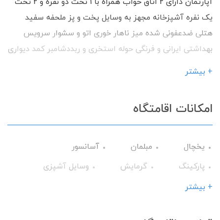
آپارتمان دارای 2 اتاق خواب همراه با 1 تخت دو نفره و 2 تخت
یک نفره آشپزخانه مجهز به وسایل پخت و پز ملحفه سفید
هتلی ضدعفونی شده میز ناهار خوری اتو و سشوار سرویس
بهداشتی ایرانی و فرنگی حوله استخری و ربددشامبر کمد دیواری
آسانسور پارکینگ نگهبانی 24 ساعته با داشتن امکانات رفاهی
+ بیشتر
آماده پذیرایی از شما میهمانان گرامی می باشیم.
امکانات اقامتگاه
یخچال
مبلمان
آسانسور
پارکینگ
گرمایش
وسایل آشپزی
تلویزیون
سرویس فرنگی
حمام
+ بیشتر
کولر آبی
سشوار
اتو