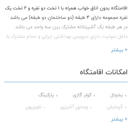
اقامتگاه بدون اتاق خواب همراه با 1 تخت دو نفره و 2 تخت یک
نفره مجموعه دارای 4 طبقه (دو ساختمان دو طبقه) می باشد.
در هر طبقه یک آشپزخانه مشترک بین سه واحد می باشد.
داخل سوئیت دارای سرویس بهداشتی ایرانی و حمام مشترک با
هم می باشد. (سرویس فرنگی سیار به درخواست میهمانان)
+ بیشتر
تلویزیون سرمایش و گرمایش اسپیلت یخچال داخل سوئیت ها
وجود دارد. ده پله برای دسترسی به طبقه اول وجود دارد. حیاط
امکانات اقامتگاه
به صورت مشترک. پارکینگ دوربین مدار بسته و نگهبانی نزدیک
به حرم و مناطق تاریخی شیراز و خیابان زند می باشد. با داشتن
امکانات رفاهی آماده پذیرایی از شما میهمانان گرامی می
یخچال
کولر گازی
پارکینگ
باشیم.
گرمایش
وسایل آشپزی
تلویزیون
سرویس فرنگی
حمام
حیاط
+ بیشتر
کابینت
کولر اسپلیت