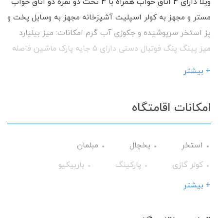
ویلا دارای 4 اتاق خواب همراه با 4 تخت دو نفره دو اتاق خواب
مستر و مجهز به کولر اسپلیت آشپزخانه مجهز به وسایل پخت و
پز استخر سرپوشیده و جکوزی آب گرم امکانات: میز بیلیارد
میز پینگ پنگ فوتبال دستی دارای 5 جایه پارک ماشین فاصله
این ویلا تا دریا 800 متر می باشد. با داشتن امکانات رفاهی
+ بیشتر
آماده پذیرایی از شما میهمانان گرامی می باشیم.
امکانات اقامتگاه
استخر
یخچال
مبلمان
کولر گازی
پارکینگ
باربیکیو
گرمایش
وسایل آشپزی
تلویزیون
+ بیشتر
سرویس فرنگی
حمام