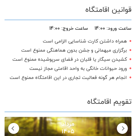
قوانین اقامتگاه
استخر سرپوشیده
جاروبرقی
جکوزی
میز بیلیارد
حیاط
میز نهارخوری
ساعت ورود:
14:00
ساعت خروج:
14:00
ماشین لباس‌شویی
تخت و سرویس خواب
همراه داشتن کارت شناسایی الزامی است
میز پینگ پنگ
فضای سبز
برگزاری میهمانی و جشن بدون هماهنگی ممنوع است
کولر اسپلیت
سیستم صوتی
کشیدن سیگار یا قلیان در فضای سرپوشیده ممنوع است
ورود حیوانات خانگی به واحد اقامتی مجاز نیست
ظروف آشپزخانه
فوتبال دستی
انجام هر گونه فعالیت تجاری در این اقامتگاه ممنوع است
اجاق گاز
شامپو و صابون
ماهواره
سرایدار یا نگهبان
منبع آب ذخیره
تقویم اقامتگاه
پکیج دیواری
تحویل 24 ساعته
گیرنده دیجیتال
سرویس ایرانی
مرداد
1405