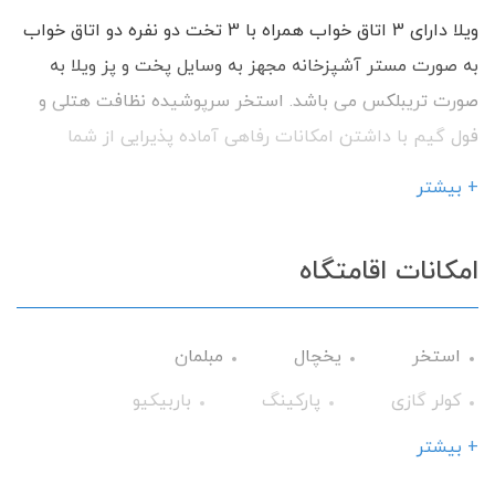
ویلا دارای 3 اتاق خواب همراه با 3 تخت دو نفره دو اتاق خواب
به صورت مستر آشپزخانه مجهز به وسایل پخت و پز ویلا به
صورت تریبلکس می باشد. استخر سرپوشیده نظافت هتلی و
فول گیم با داشتن امکانات رفاهی آماده پذیرایی از شما
میهمانان گرامی می باشیم.
+ بیشتر
امکانات اقامتگاه
استخر
یخچال
مبلمان
کولر گازی
پارکینگ
باربیکیو
گرمایش
وسایل آشپزی
تلویزیون
+ بیشتر
سرویس فرنگی
تراس
حمام