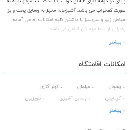
ویلای دو خوابه دارای 2 اتاق خواب با 1 تخت یک نفره و بقیه به
صورت کفخواب می باشد. آشپزخانه مجهز به وسایل پخت و پز
حیاطی زیبا و سروسبز با داشتن کلیه امکانات رفاهی آماده
پذیرایی از شما مهمانان گرامی می باشد.
+ بیشتر
امکانات اقامتگاه
یخچال
مبلمان
کولر گازی
گرمایش
وسایل آشپزی
تلویزیون
حمام
جاروبرقی
سشوار
اتو
+ بیشتر
میز نهارخوری
کابینت