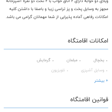
ویلای دو خوابه دارای 2 اتاق خواب با 2 تخت دو نفره آشپزخانه
مجهز به وسایل پخت و پز تراسی زیبا و باصفا با داشتن کلیه
امکانات رفاهی آماده پذیرایی از شما مهمانان گرامی می باشد.
امکانات اقامتگاه
یخچال
مبلمان
گرمایش
وسایل آشپزی
تلویزیون
سرویس فرنگی
تراس
حمام
+ بیشتر
جاروبرقی
حیاط
میز نهارخوری
قوانین اقامتگاه
کابینت
ماشین لباس‌شویی
تخت و سرویس خواب
فضای سبز