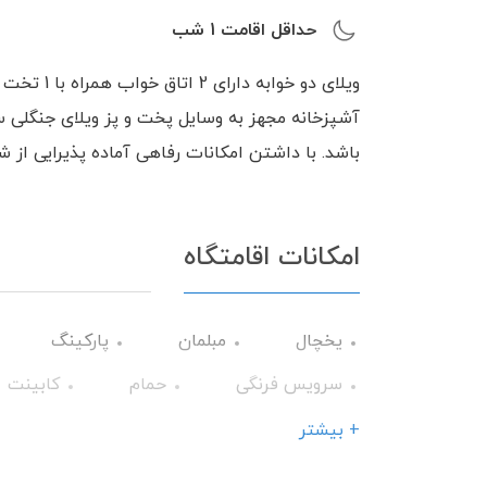
حداقل اقامت
1
شب
ویلای دو خو
آشپزخانه مجهز به وسایل پخت و پز ویلای جنگلی سر
باشد. با داشتن امکانات رفاهی آماده پذیرایی از ش
امکانات اقامتگاه
یخچال
مبلمان
پارکینگ
سرویس فرنگی
حمام
کابینت
بخاری گازی
ظروف آشپزخانه
ا
+ بیشتر