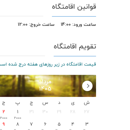
قوانین اقامتگاه
ساعت ورود:
14:00
ساعت خروج:
12:00
تقویم اقامتگاه
قیمت اقامتگاه در زیر روزهای هفته درج شده است
مرداد
1405
ش
ی
د
س
چ
پ
ج
2
1
31
30
29
28
27
2000
2000
9
8
7
6
5
4
3