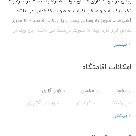
ویلای دو خوابه دارای 2 اتاق خواب همراه با 1 تخت دو نفره و 2
تخت یک نفره و مابقی نفرات به صورت کفخواب می باشد.
آشپزخانه مجهز به وسایل پخت و پز ویلا در فاصله 1100 متری
ساحل قرار دارد. ویلا به صورت دربست می باشد. این ویلا در
داخل روستا قرار دارد. با داشتن امکانات رفاهی آماده پذیرایی
+ بیشتر
از شما میهمانان گرامی می باشد.
امکانات اقامتگاه
یخچال
مبلمان
کولر گازی
پارکینگ
گرمایش
وسایل آشپزی
تلویزیون
سرویس فرنگی
تراس
+ بیشتر
حمام
حیاط
میز نهارخوری