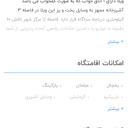
ویلا دارای 1 اتاق خواب که به صورت کفخواب می باشد.
آشپزخانه مجهز به وسایل پخت و پز این ویلا در فاصله 3
کیلومتری دریاچه سراگاه قرار دارد. فاصله تا مرکز شهر تالش 10
دقیقه با خودرو با داشتن امکانات رفاهی آماده پذیرایی از شما
میهمانان گرامی می باشیم.
+ بیشتر
امکانات اقامتگاه
یخچال
مبلمان
پارکینگ
باربیکیو
گرمایش
وسایل آشپزی
تلویزیون
حمام
میز نهارخوری
+ بیشتر
کابینت
فضای سبز
ظروف آشپزخانه