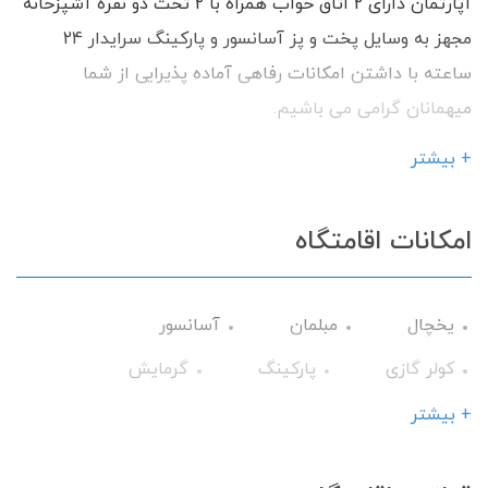
آپارتمان دارای 2 اتاق خواب همراه با 2 تخت دو نفره آشپزخانه
مجهز به وسایل پخت و پز آسانسور و پارکینگ سرایدار 24
ساعته با داشتن امکانات رفاهی آماده پذیرایی از شما
میهمانان گرامی می باشیم.
+ بیشتر
امکانات اقامتگاه
یخچال
مبلمان
آسانسور
کولر گازی
پارکینگ
گرمایش
وسایل آشپزی
تلویزیون
+ بیشتر
سرویس فرنگی
حمام
میز نهارخوری