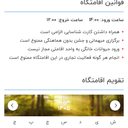
قوانین اقامتگاه
اجاق گاز
سرایدار یا نگهبان
درب ریموت دار
سرویس ایرانی
ساعت ورود:
14:00
ساعت خروج:
12:00
همراه داشتن کارت شناسایی الزامی است
برگزاری میهمانی و جشن بدون هماهنگی ممنوع است
ورود حیوانات خانگی به واحد اقامتی مجاز نیست
انجام هر گونه فعالیت تجاری در این اقامتگاه ممنوع است
تقویم اقامتگاه
مرداد
1405
ش
ی
د
س
چ
پ
ج