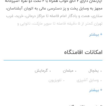
آپارتمان دارای 2 اتاق خواب همراه با 2 تخت دو نفره آشپزخانه
مجهز به وسایل پخت و پز دسترسی عالی به اتوبان آبشناسان،
ستاری، همت و یادگار امام فاصله تا مراکز درمانی، خرید، غرب
تهران کمتر از 5 دقیقه فاصله تا سوپر مارکت، نانوایی و
داروخانه کمتر از 2 دقیقه دارای سرایدار مقیم ساختمان
+ بیشتر
محیطی کاملا آرام و دنج با داشتن امکانات رفاهی آماده
پذیرایی از شما میهمانان گرامی می باشیم.
امکانات اقامتگاه
یخچال
مبلمان
گرمایش
وسایل آشپزی
تلویزیون
سرویس فرنگی
حمام
کولر آبی
+ بیشتر
اتو
میز نهارخوری
کابینت