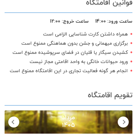
قوانین اقامتگاه
ماشین لباس‌شویی
تخت و سرویس خواب
ظروف آشپزخانه
شوفاژ
اتو بخار
ساعت ورود:
14:00
ساعت خروج:
12:00
سرایدار یا نگهبان
سرویس ایرانی
همراه داشتن کارت شناسایی الزامی است
برگزاری میهمانی و جشن بدون هماهنگی ممنوع است
کشیدن سیگار یا قلیان در فضای سرپوشیده ممنوع است
ورود حیوانات خانگی به واحد اقامتی مجاز نیست
انجام هر گونه فعالیت تجاری در این اقامتگاه ممنوع است
تقویم اقامتگاه
مرداد
1405