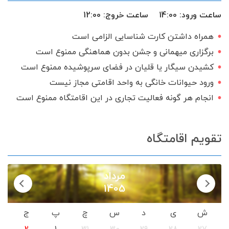
کولر اسپلیت
ظروف آشپزخانه
ساعت ورود:
14:00
ساعت خروج:
12:00
مایکروفر
اجاق گاز
شامپو و صابون
همراه داشتن کارت شناسایی الزامی است
ماهواره
کتابخانه
سرایدار یا نگهبان
برگزاری میهمانی و جشن بدون هماهنگی ممنوع است
درب ریموت دار
تحویل 24 ساعته
کشیدن سیگار یا قلیان در فضای سرپوشیده ممنوع است
ورود حیوانات خانگی به واحد اقامتی مجاز نیست
گیرنده دیجیتال
سرویس ایرانی
انجام هر گونه فعالیت تجاری در این اقامتگاه ممنوع است
تقویم اقامتگاه
مرداد
1405
ش
ی
د
س
چ
پ
ج