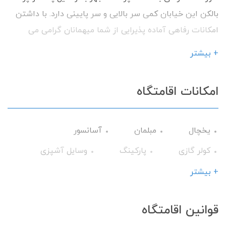
بالکن این خیابان کمی سر بالایی و سر پایینی دارد. با داشتن
امکانات رفاهی آماده پذیرایی از شما میهمانان گرامی می
باشیم.
+ بیشتر
امکانات اقامتگاه
یخچال
مبلمان
آسانسور
کولر گازی
پارکینگ
وسایل آشپزی
تلویزیون
سرویس فرنگی
حمام
+ بیشتر
چای ساز
میز نهارخوری
کابینت
قوانین اقامتگاه
ماشین لباس‌شویی
تخت و سرویس خواب