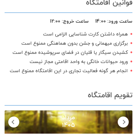
قوانین اقامتگاه
تخت و سرویس خواب
بخاری گازی
شومینه گازی
ظروف آشپزخانه
ساعت ورود:
14:00
ساعت خروج:
12:00
اجاق گاز
ماهواره
سرایدار یا نگهبان
همراه داشتن کارت شناسایی الزامی است
تحویل 24 ساعته
گیرنده دیجیتال
برگزاری میهمانی و جشن بدون هماهنگی ممنوع است
کشیدن سیگار یا قلیان در فضای سرپوشیده ممنوع است
ورود حیوانات خانگی به واحد اقامتی مجاز نیست
انجام هر گونه فعالیت تجاری در این اقامتگاه ممنوع است
تقویم اقامتگاه
مرداد
1405