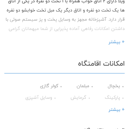
ویلا دارای 2 اتاق خواب همراه با 1 تخت دو نفره در یکی از اتاق
ها یک تخت دو نفره و اتاق دیگر یک مبل تخت خوابشو دو نفره
قرار دارد. آشپزخانه مجهز به وسایل پخت و پز سیستم صوتی با
داشتن امکانات رفاهی آماده پذیرایی از شما میهمانان گرامی
می باشیم.
+ بیشتر
امکانات اقامتگاه
یخچال
مبلمان
کولر گازی
پارکینگ
گرمایش
وسایل آشپزی
تلویزیون
میز نهارخوری
اجاق گاز
+ بیشتر
گیرنده دیجیتال
سرویس ایرانی