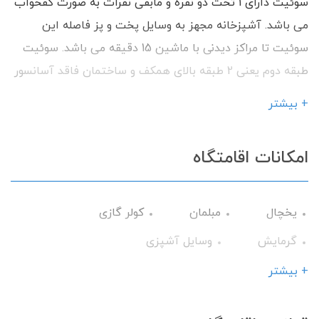
سوئیت دارای 1 تخت دو نفره و مابقی نفرات به صورت کفخواب
می باشد. آشپزخانه مجهز به وسایل پخت و پز فاصله این
سوئیت تا مراکز دیدنی با ماشین 15 دقیقه می باشد. سوئیت
طبقه دوم یعنی 2 طبقه بالای همکف و ساختمان فاقد آسانسور
می باشد. با داشتن امکانات رفاهی اماده پذیرایی از شما
+ بیشتر
میهمانان گرامی می باشد.
امکانات اقامتگاه
یخچال
مبلمان
کولر گازی
گرمایش
وسایل آشپزی
میز نهارخوری
گیرنده دیجیتال
+ بیشتر
سرویس ایرانی