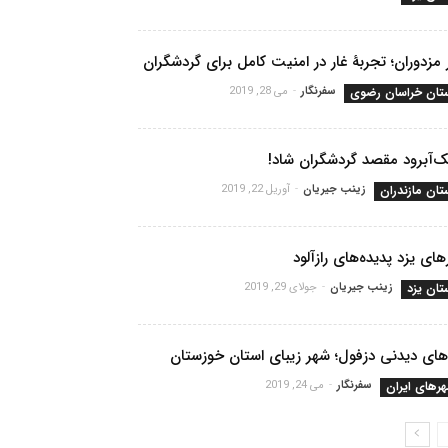
 مزدوران؛ تجربۀ غار در امنیت کامل برای گردشگران
تان خراسان رضوی
سفرنگار
-
می 28, 2019
‌آبرود مقصد گردشگران شاد!
تان مازندران
زینب جیریان
-
آوریل 22, 2019
های یزد پدیده‌های رازآلود
تان یزد
زینب جیریان
-
جولای 29, 2019
ای دیدنی دزفول؛ شهر زیبای استان خوزستان
رهای ایران
سفرنگار
-
می 24, 2019