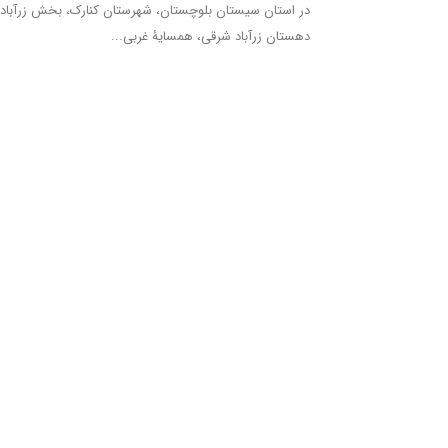
در استان سیستان بلوچستان، شهرستان کنارک، بخش زرآباد،
دهستان زرآباد شرقی، همسایۀ غربی...