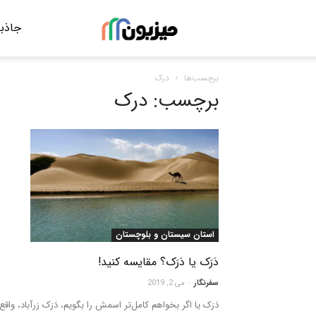
جاذبه
مجله
برچسب‌ها
درک
گردشگری
برچسب: درک
میزبون
استان سیستان و بلوچستان
دَرَک یا دَرَک؟ مقایسه کنید!
سفرنگار
-
می 2, 2019
دَرَک یا اگر بخواهم کامل‌تر اسمش را بگویم، دَرَک زرآباد، واقع