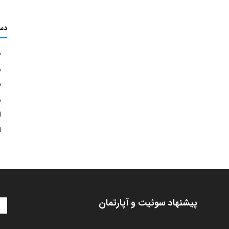
دس
ش
ر
م
ر
ا
ا
پیشنهاد سوئیت و آپارتمان