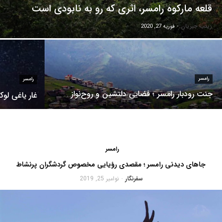
قلعه مارکوه رامسر، اثری که رو به نابودی است
زینب جیریان
-
فوریه 27, 2020
رامسر
رامسر
جنت رودبار رامسر ؛ فضایی دلنشین و روح‌نواز
غار یاغی لوکا
رامسر
جاهای دیدنی رامسر ؛ مقصدی رؤیایی مخصوص گردشگران پرنشاط
سفرنگار
نوامبر 25, 2019
-