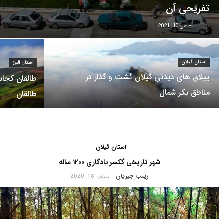
تفریحی آن
admin
-
می 10, 2021
استان گیلان
استان البرز
ییلاق های دیدنی گیلان گشت و گذار در
طالقان کجاس
مناطق بکر شمال
طالقان
استان گیلان
شهر تاریخی گکسر یادگاری ۱۲۰۰ ساله
زینب جیریان
مارس 18, 2020
-