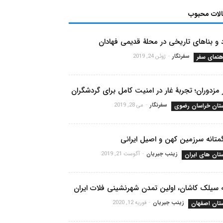
الات محبوب
 و بناهای تاریخی در محلۀ قدیمی فهادان
هنمای سفر
سفرنگار
-
ژوئن 24, 2019
 مزدوران؛ تجربۀ غار در امنیت کامل برای گردشگران
تان خراسان رضوی
سفرنگار
-
می 28, 2019
تانه سرزمین کهن و اصیل ایرانی
تان های ایران
زینب جیریان
-
آگوست 21, 2019
 سیلک کاشان، اولین تمدن شهرنشینی فلات ایران
تان اصفهان
زینب جیریان
-
فوریه 12, 2020