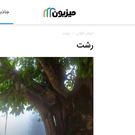
جاذبه
مجله
استان گیلان
رشت
گردشگری
رشت
میزبون