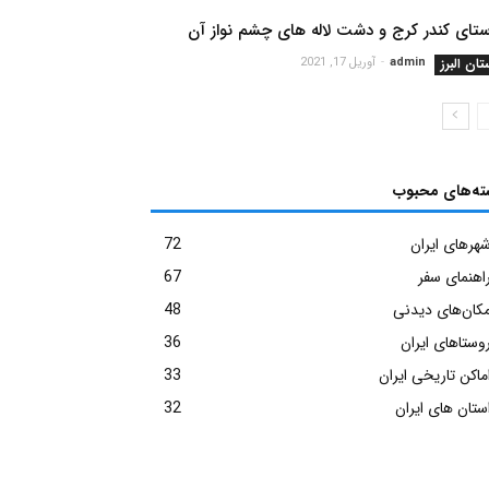
تای کندر کرج و دشت لاله های چشم نواز آن
تان البرز
admin
-
آوریل 17, 2021
ته‌های محبوب
هرهای ایران
72
اهنمای سفر
67
کان‌های دیدنی
48
وستاهای ایران
36
ماکن تاریخی ایران
33
ستان های ایران
32