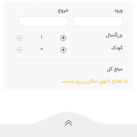
خانه
هشتپر
ویلا 3 خوابهییلاقی دارای پارکینگ
ورود
خروج
بزرگسال
کودک
مبلغ کل
تا اطلاع ثانوی امکان رزرو نیست.