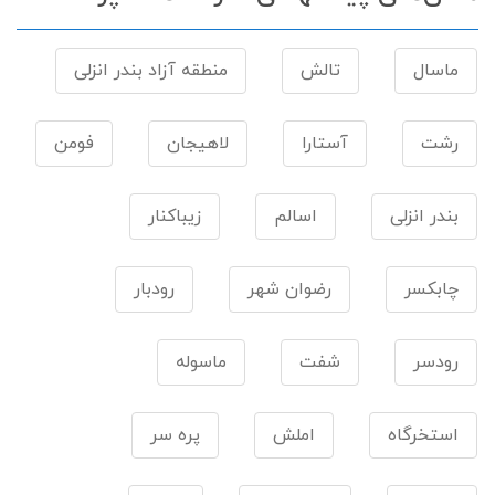
ماسال
تالش
منطقه آزاد بندر انزلی
رشت
آستارا
لاهیجان
فومن
بندر انزلی
اسالم
زیباکنار
چابکسر
رضوان شهر
رودبار
رودسر
شفت
ماسوله
استخرگاه
املش
پره سر