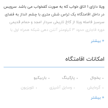
ویلا دارای 1 اتاق خواب که به صورت کفخواب می باشد. سرویس
در داخل اقامتگاه یک تراس شش متری با چشم انداز به فضای
سرسبز فاصله ویلا از کاخ تاریخی سردار امجد و حمام قدیمی
دوره قاجاری حدود 3 کیلومتر آنتن دهی شبکه همراه اول با
داشتن امکانات رفاهی آماده پذیرایی از شما میهمانان گرامی
+ بیشتر
می باشیم.
امکانات اقامتگاه
یخچال
پارکینگ
باربیکیو
گرمایش
وسایل آشپزی
تلویزیون
تراس
حمام
کابینت
+ بیشتر
فضای سبز
ظروف آشپزخانه