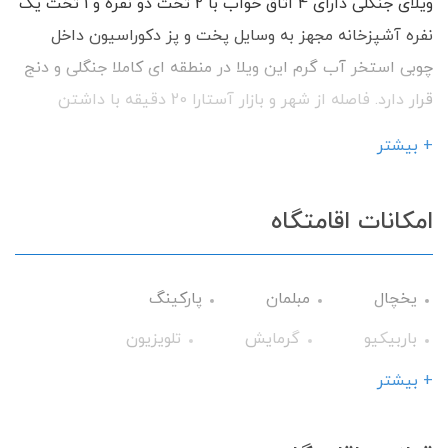
ویلای جنگلی دارای 4 اتاق خواب با 2 تخت دو نفره و 1 تخت یک
نفره آشپزخانه مجهز به وسایل پخت و پز دکوراسیون داخل
چوبی استخر آب گرم این ویلا در منطقه ای کاملا جنگلی و‌ دنج
قرار دارد. فاصله از شهر و بازار آستارا 20 دقیقه با داشتن
امکانات رفاهی آماده پذیرایی از شما میهمانان گرامی می باشد.
+ بیشتر
امکانات اقامتگاه
یخچال
مبلمان
پارکینگ
باربیکیو
گرمایش
تلویزیون
تراس
استخر سرپوشیده
فضای سبز
+ بیشتر
آلاچیق
اجاق گاز
سرویس ایرانی