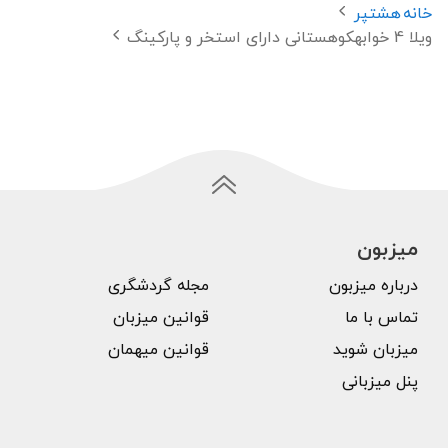
خانه
هشتپر
ویلا 4 خوابهکوهستانی دارای استخر و پارکینگ
میزبون
درباره میزبون
مجله گردشگری
تماس با ما
قوانین میزبان
میزبان شوید
قوانین میهمان
پنل میزبانی