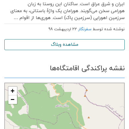
ایران و شرق عراق است. ساکنان این روستا به زبان
هورامی سخن می‌گویند. هورامان یک واژۀ باستانی، به معنای
سرزمین اهورایی (سرزمین پاک) است. هوری‌ها از اقوام …
نوشته شده توسط
سفرنگار
22 اردیبهشت 98
مشاهده وبلاگ
نقشه پراکندگی اقامتگاه‌ها
+
−