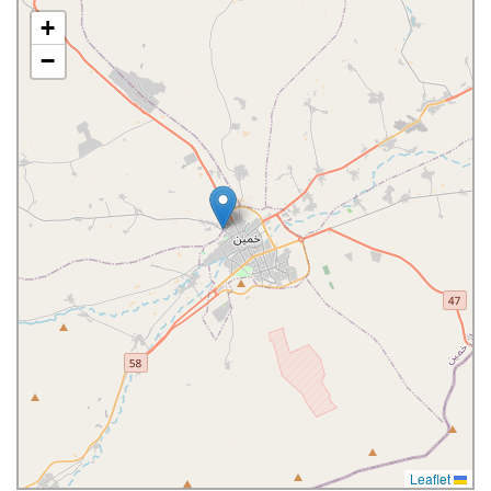
+
−
Leaflet