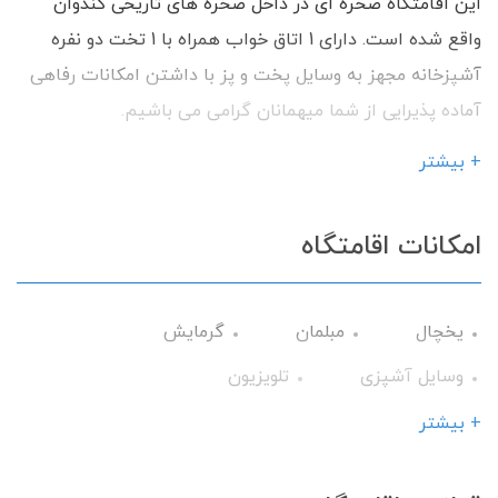
این اقامتگاه صخره ای در داخل صخره های تاریخی کندوان
واقع شده است. دارای 1 اتاق خواب همراه با 1 تخت دو نفره
آشپزخانه مجهز به وسایل پخت و پز با داشتن امکانات رفاهی
آماده پذیرایی از شما میهمانان گرامی می باشیم.
+ بیشتر
امکانات اقامتگاه
یخچال
مبلمان
گرمایش
وسایل آشپزی
تلویزیون
میز نهارخوری
اجاق گاز
+ بیشتر
گیرنده دیجیتال
سرویس ایرانی