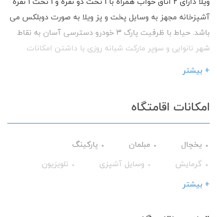
ویلا دارای 2 اتاق خواب همراه با 1 تخت دو نفره و 1 تخت 1 نفره
آشپزخانه مجهز به وسایل پخت و پز ویلا به صورت دوبلکس می
باشد. حیاط با ظرفیت پارک 3 خودرو دسترسی آسان به نقاط
شهر نانوایی و سوپر مارکت شبانه روزی با داشتن امکانات
رفاهی آماده پذیرایی از شما میهمانان گرامی می باشیم.
+ بیشتر
امکانات اقامتگاه
یخچال
مبلمان
پارکینگ
گرمایش
وسایل آشپزی
تلویزیون
سرویس فرنگی
حمام
میز نهارخوری
+ بیشتر
کابینت
تخت و سرویس خواب