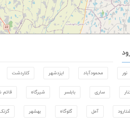
ود
نور
محمودآباد
ایزدشهر
کلاردشت
ار
ساری
بابلسر
شیرگاه
قائم ش
تارود
آمل
گلوگاه
بهشهر
گزنک