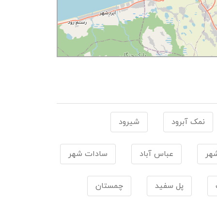
نمک آبرود
شیرود
هر
عباس آباد
سادات شهر
پل سفید
چمستان