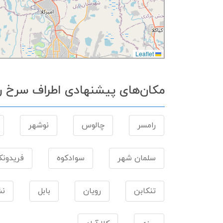
Leaflet
مکان‌های پیشنهادی اطراف سرخ ر
رامسر
چالوس
نوشهر
سلمان شهر
سوادکوه
فریدونکن
تنکابن
رویان
بابل
نش