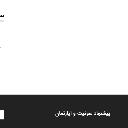
دس
ش
ر
م
ر
ا
ا
پیشنهاد سوئیت و آپارتمان