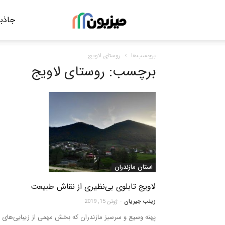
جاذبه
مجله
برچسب‌ها
روستای لاویج
گردشگری
برچسب: روستای لاویج
میزبون
استان مازندران
لاویج تابلوی بی‌نظیری از نقاش طبیعت
زینب جیریان
-
ژوئن 15, 2019
پهنه وسیع و سرسبز مازندران که بخش مهمی از زیبایی‌های