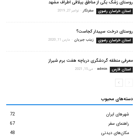
روستای زشک یکی از مناطق ییلاقی اطراف مشهد
استان خراسان رضوی
سفرنگار
-
نوامبر 27, 2019
روستای درخت سپیدار کجاست؟
استان خراسان رضوی
زینب جیریان
-
مارس 11, 2020
معرفی منطقه گردشگری دریاچه هفت برم شیراز
استان فارس
admin
-
می 15, 2021
دسته‌های محبوب
شهرهای ایران
72
راهنمای سفر
67
مکان‌های دیدنی
48