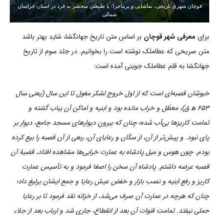
قوچان شهری تاریخی، تماشایی و پرماجرا؛ با طبیعتی منحصر به فرد در استان خراسان
شمالی
برای
معرفی شهر قوچان
بر اساس متن تاریخ جهانگشا، شاید بهتر باشد
متن صریحی که عطاملک نوشته است را بخوانیم. در جلد سوم از تاریخ
جهانگشا به قلم عطاملک جوینی آمده است:
خبوشان قصبه‌ای است که از اول خروج لشکر مغول تا این سال (یعنی سال
۶۵۳ ه‍ ق)، معطّل و خراب مانده بود و ابنیه و اماکن آن یباب گشته و
تمامت کاریزها بی‌آب شده؛ چنان که بیرونِ دیوارهای مسجد جامع، دیوار بر
پای نبود. و پیش‌تر از آن، از سکّان و رعایای آن، ربعی از آن قصبه را بیع کرده
بودم. چون هوس و میل پادشاه به عمارت خرابی‌ها مشاهده افتاد، قضیۀ آن
قصبه عرضه داشتم. پادشاه آن سخن را اصغا فرمود و به تأسیس عمارت
کاریز و رفع ابنیه و نصب بازار و خفض عیش رعایا و جمع ایشان یرلیغ داد؛
چنان که هرچه در عمارت آن صرف می‌شد، از خزانه نقد فرمود تا بر رعایا
حملی نیفتد. تمامت قنوات آن بعد از انقطاع، جاری شد و ارباب بعد از جلاء