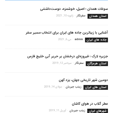
سوغات همدان ؛ اصیل، خوشمزه، دوست‌داشتنی
استان همدان
سفرنگار
-
ژانویه 10, 2021
آشنایی با زیباترین جاده های ایران برای انتخاب مسیر سفر
جاده های ایران
admin
-
می 6, 2021
جزیره لارک ؛ فیروزه‌ای درخشان بر حریر آبی خلیج فارس
استان هرمزگان
سفرنگار
-
سپتامبر 12, 2019
دومین شهر تاریخی جهان، یزد کهن
استان های ایران
زینب جیریان
-
جولای 14, 2019
عطر گلاب در هوای کاشان
شهرهای ایران
زینب جیریان
-
آوریل 11, 2019