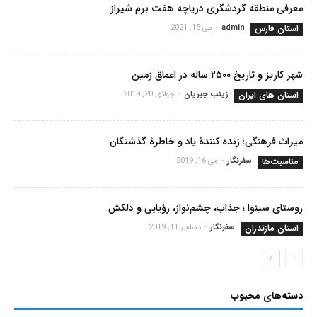
معرفی منطقه گردشگری دریاچه هفت برم شیراز
استان فارس
admin
-
می 15, 2021
شهر کاریز و تاریخ ۲۵۰۰ ساله در اعماق زمین
استان های ایران
زینب جیریان
-
جولای 20, 2019
میراث فرهنگی؛ زنده کنندۀ یاد و خاطرۀ گذشتگان
مناسبت‌ها
سفرنگار
-
می 16, 2019
روستای سینوا ؛ جذاب، چشم‌نواز، رؤیایی و دلکش
استان مازندران
سفرنگار
-
دسامبر 11, 2019
دسته‌های محبوب