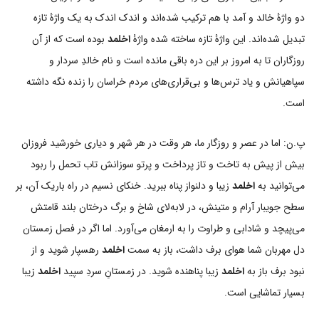
دو واژۀ خالد و آمد با هم ترکیب شده‌اند و اندک اندک به یک واژۀ تازه
تبدیل شده‌اند. این واژۀ تازه ساخته شده واژۀ
اخلمد
بوده است که از آن
روزگاران تا به امروز بر این دره باقی مانده است و نام خالدِ سردار و
سپاهیانش و یاد ترس‌ها و بی‌قراری‌های مردم خراسان را زنده نگه داشته
است.
پ.ن: اما در عصر و روزگار ما، هر وقت در هر شهر و دیاری خورشید فروزان
بیش از پیش به تاخت و تاز پرداخت و پرتو سوزانش تاب تحمل را ربود
می‌توانید به
اخلمد
زیبا و دلنواز پناه ببرید. خنکای نسیم در راه باریک آن، بر
سطح جویبار آرام و متینش، در لابه‌لای شاخ و برگ درختان بلند قامتش
می‌پیچد و شادابی و طراوت را به ارمغان می‌آورد. اما اگر در فصل زمستان
دل مهربان شما هوای برف داشت، باز به سمت
اخلمد
رهسپار شوید و از
نبود برف باز به
اخلمد
زیبا پناهنده شوید. در زمستانِ سردِ سپید
اخلمد
زیبا
بسیار تماشایی است.