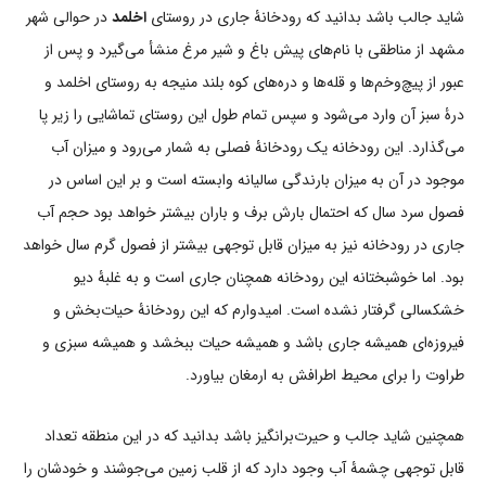
شاید جالب باشد بدانید که رودخانۀ جاری در روستای
اخلمد
در حوالی شهر
مشهد از مناطقی با نام‌های پیش باغ و شیر مرغ منشأ می‌گیرد و پس از
عبور از پیچ‌وخم‌ها و قله‌ها و دره‌های کوه بلند منیجه به روستای اخلمد و
درۀ سبز آن وارد می‌شود و سپس تمام طول این روستای تماشایی را زیر پا
می‌گذارد. این رودخانه یک رودخانۀ فصلی به شمار می‌رود و میزان آب
موجود در آن به میزان بارندگی سالیانه وابسته است و بر این اساس در
فصول سرد سال که احتمال بارش برف و باران بیشتر خواهد بود حجم آب
جاری در رودخانه نیز به میزان قابل توجهی بیشتر از فصول گرم سال خواهد
بود. اما خوشبختانه این رودخانه همچنان جاری است و به غلبۀ دیو
خشکسالی گرفتار نشده است. امیدوارم که این رودخانۀ حیات‌بخش و
فیروزه‌ای همیشه جاری باشد و همیشه حیات ببخشد و همیشه سبزی و
طراوت را برای محیط اطرافش به ارمغان بیاورد.
همچنین شاید جالب و حیرت‌برانگیز باشد بدانید که در این منطقه تعداد
قابل توجهی چشمۀ آب وجود دارد که از قلب زمین می‌جوشند و خودشان را