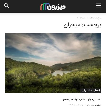
برچسب‌ها
میجران
برچسب: میجران
استان مازندران
سد میجران؛ قلب تپنده رامسر
زینب جیریان
-
می 15, 2019