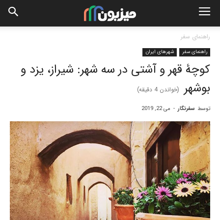
راهنمای سفر
راهنمای سفر
شهرهای ایران
کوچۀ قهر و آشتی در سه شهر: شیراز، یزد و
بوشهر
(خواندن
4
دقیقه)
توسط
سفرنگار
-
می 22, 2019