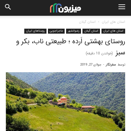
استان های ایران
استان گیلان
استان های ایران
استان گیلان
رضوانشهر
ماجراجویی
روستاهای ایران
روستای بهشتی اَرده ؛ طبیعتی ناب، بکر و
سبز
(خواندن
10
دقیقه)
توسط
سفرنگار
-
جولای 27, 2019