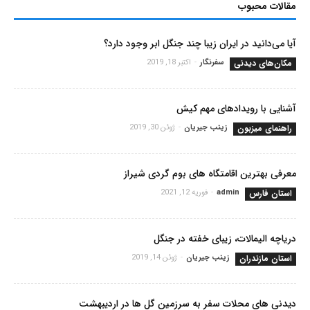
مقالات محبوب
آیا می‌دانید در ایران زیبا چند جنگل ابر وجود دارد؟
مکان‌های دیدنی
سفرنگار
-
اکتبر 18, 2019
آشنایی با رویدادهای مهم کیش
راهنمای میزبون
زینب جیریان
-
ژوئن 30, 2019
معرفی بهترین اقامتگاه های بوم گردی شیراز
استان فارس
admin
-
فوریه 12, 2021
دریاچه الیمالات، زیبای خفته در جنگل
استان مازندران
زینب جیریان
-
ژوئن 14, 2019
دیدنی های محلات سفر به سرزمین گل ها در اردیبهشت