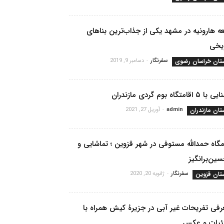
ه هارونیه در مشهد یکی از جذاب‌ترین بناهای
ریخی
تان خراسان رضوی
سفرنگار
-
دسامبر 9, 2019
 ۵ اقامتگاه بوم گردی مازندران
تان مازندران
admin
-
آوریل 27, 2021
مگاه حمدالله مستوفی در شهر قزوین ؛ تماشایی و
ین‌برانگیز
تان قزوین
سفرنگار
-
ژانویه 20, 2020
فی تفریحات غیر آبی در جزیرۀ کیش همراه با
ئیات و عکس