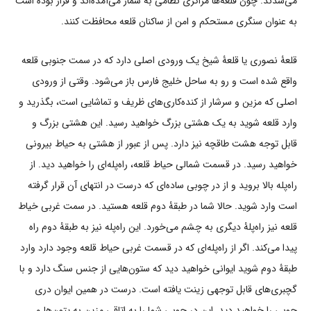
می‌شدند. چون قلعه‌ها مراکزی نظامی به شمار می‌آمده‌اند و قرار بوده است
به عنوان سنگری مستحکم و امن از ساکنان قلعه محافظت کنند.
قلعۀ نصوری یا قلعۀ شیخ یک ورودی اصلی دارد که در سمت جنوبی قلعه
واقع شده است و رو به ساحل خلیج فارس باز می‌شود. وقتی از ورودی
اصلی که مزین و سرشار از کنده‌کاری‌های ظریف و تماشایی است، بگذرید و
وارد قلعه شوید به یک هشتی بزرگ خواهید رسید. این هشتی بزرگ و
قابل توجه هشت طاقچه نیز دارد. پس از عبور از هشتی به حیاط بیرونی
خواهید رسید. در قسمت شمالی حیاط قلعه، راه‌پله‌ای را خواهید دید. از
راه‌پله بالا بروید و از در چوبی ساده‌ای که درست در انتهای آن قرار گرفته
است وارد شوید. حالا شما در طبقۀ دوم قلعه هستید. در سمت غربی خیاط
قلعه نیز راه‌پلۀ دیگری به چشم می‌خورد. این راه‌پله نیز به طبقۀ دوم راه
پیدا می‌کند. اگر از راه‌پله‌ای که در قسمت غربی حیاط قلعه وجود دارد وارد
طبقۀ دوم شوید ایوانی خواهید دید که ستون‌هایی از جنس سنگ دارد و با
گچبری‌های قابل توجهی زینت یافته است. درست در همین ایوان دری
چوبی را خواهید دید. این در چوبی شما را به اتاقی مزین به یتون‌ها و