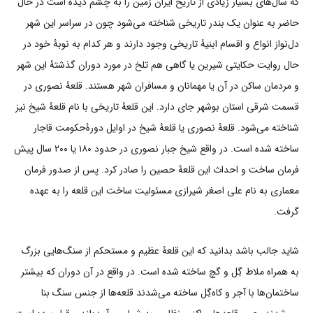
که سال‌های بسیار زیادی از تاریخ ایران زمین را به چشم دیده است در حال
حاضر به عنوان یک بندر تاریخی شناخته می‌شود چون در سراسر این شهر
دل‌نواز انواع و اقسام ابنیۀ تاریخی وجود دارند و هر کدام به نوبۀ خود در
حال روایت حکایتی شیرین یا گاهی هم تلخ در مورد دوران گذشتۀ این شهر
و مردمان ساکن در آن یا مهمانان و مسافران شهر هستند. قلعۀ نصوری در
قسمت شرقی استان بوشهر جای دارد. این قلعۀ تاریخی با نام قلعۀ شیخ نیز
شناخته می‌شود. قلعۀ نصوری یا قلعۀ شیخ در اوایل دورۀحکومت قاجار
ساخته شده است. در واقع شیخ جبار نصوری در حدود ۱۸۰ یا ۲۰۰ سال پیش
فرمان ساخت و احداث این قلعۀ حصین را صادر کرد. پس از صدور فرمان
معماری به نام علی اصغر شیرازی مسئولیت ساخت این قلعه را به عهده
گرفت.
شاید جالب باشد بدانید که این قلعۀ عظیم و مستحکم از سنگ‌هایی بزرگ
به همراه ملاط گِل و گچ ساخته شده است. در واقع در آن دوران که بیشتر
ساختمان‌ها با آجر و کاه‌گِل ساخته می‌شدند قلعه‌ها از جنس سنگ بنا