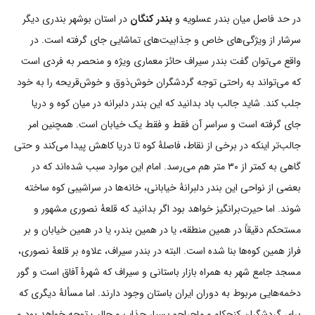
در حد فاصل میان بندر عسلویه و
بندر کنگان
در استان بوشهر بندری دیگر
سرشار از ویژگی‌های خاص و جذابیت‌های تماشایی جای گرفته است. در
واقع می‌توان گفت بندر سیراف حائز معماری ویژه و منحصر به فردی است
که می‌تواند به راحتی توجه گردشگران خوش‌ذوق و خوش‌قریحه را به خود
جلب کند. شاید جالب باد بدانید که این بندر دلبرانه در میان کوه و دریا
جای گرفته است و سراسر آن فقط و فقط یک خیابان است. همچنین امر
جالب‌تر اینکه در برخی از نقاط، فاصلۀ کوه تا دریا کاهش پیدا می‌کند و حتی
گاهی به کمتر از ۳۰ متر هم می‌رسد. امام این موارد سبب شده‌اند که در
بعضی از نواحی این بندر دلبرانۀ خیابانی، خانه‌ها در سراشیبی کوه ساخته
شوند. اما حیرت‌برانگیز خواهد بود اگر بدانید که قلعۀ نصوری مشهور و
مستحکم دقیقاً در همین منطقه، یا در همین بندر، یا در همین خیابان و بر
فراز همین کوه‌ها بنا شده است. البته در بندر سیراف، علاوه بر قلعۀ نصوری،
مسجد جامع شهر به همراه بازار باستانی و سیراف که شهرۀ آفاق است و گور
دخمه‌هایی مربوط به دوران ایران باستان وجود دارند. اما مسألۀ دیگری که
برای گردشگران کنجکاو و ماجراجو بسیار جذاب و جالب توجه خواهد بود و