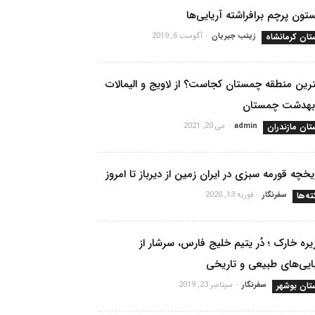
تون پرچم برافراشته آریایی‌ها
تان کرمانشاه
زینب جیریان
-
آگوست 6, 2019
رین منطقه چمستان کجاست؟ از لاویج و الیمالات
 بهدشت چمستان
تان مازندران
admin
-
می 20, 2021
یخچه قورمه سبزی در ایران زمین از دیرباز تا امروز
ته‌ها
سفرنگار
-
فوریه 13, 2020
ره خارک ؛ دُر یتیم خلیج فارس، سرشار از
ایی‌های طبیعی و تاریخی
تان بوشهر
سفرنگار
-
سپتامبر 23, 2019