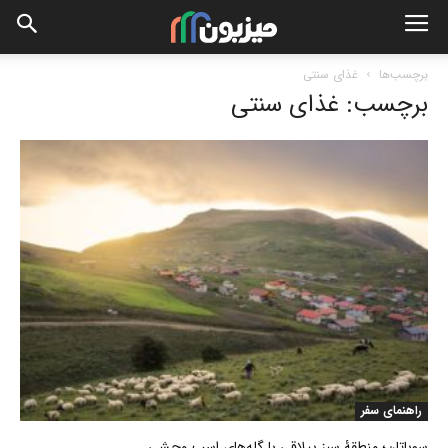
برچسب‌ها
غذای سنتی
برچسب: غذای سنتی
راهنمای سفر
سوباتان؛ منطقۀ سبز ییلاقی با گله‌های اسب وحشی