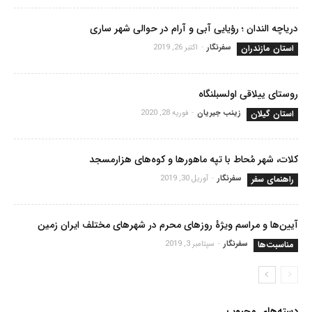
دریاچه الندان ؛ رؤیایی آبی و آرام در حوالی شهر ساری
استان مازندران
سفرنگار
-
اکتبر 26, 2019
روستای ییلاقی اولسبلنگاه
استان گیلان
زینب جیریان
-
فوریه 28, 2020
کلات، شهر مُحاط با تپه ماهورها و کوه‌های هزارمسجد
راهنمای سفر
سفرنگار
-
آوریل 30, 2019
آیین‌ها و مراسم ویژۀ روزهای محرم در شهرهای مختلف ایران زمین
مناسبت‌ها
سفرنگار
-
سپتامبر 3, 2019
دسته‌های محبوب