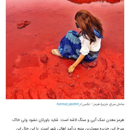
ساحل سرخ، جزیرۀ هرمز – عکس از
hormoz_qeshm
هرمز معدن نمک آبی و سنگ لاشه است. شاید باورتان نشود ولی خاک
سرخ این جزیره مهم‌ترین منبع درآمد اهالی شهر است. با این حال این