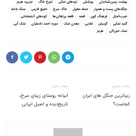
بهشت زمین‌شناسان
پوشش
تپه‌های نمکی
تنوع خاک
جزیره هرمز
جلگه‌های پست و هموار
حمله مغول
خاک سرخ
خلیج فارس
سنگ لاشه
ضرب‌المثل
فرهنگ کهن
قصه
قلعه پرتغالی‌ها
کوه‌های آتشفشانی
گنبد نمکی
گویش
لالایی
معدن نمک
موزه احمد نادعلیان
نمک آبی
نمک خوراکی
هرمز
مطلب بعدی
مطلب قبلی
زیباترین جنگل های ایران
اَبیانه؛ روستای زیبای سرخ،
کجاست؟
تاریخ‌دیده و اصیل ایرانی