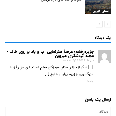
استان قزوین
یک دیدگاه
جزیره قشم؛ عرصۀ هنرنمایی آب و باد بر روی خاک -
مجله گردشگری میزبون
می 14, 2019 at 5:23 ب.ظ
[…] دیگر از جزایر استان هرمزگان قشم است. این جزیرۀ زیبا
بزرگ‌ترین جزیرۀ ایران و خلیج […]
پاسخ
ارسال یک پاسخ