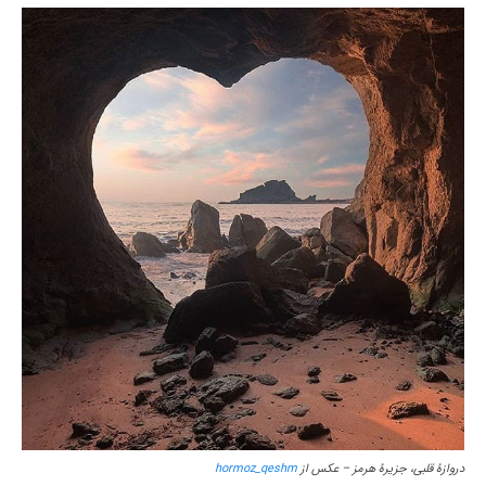
دروازۀ قلبی، جزیرۀ هرمز – عکس از
hormoz_qeshm