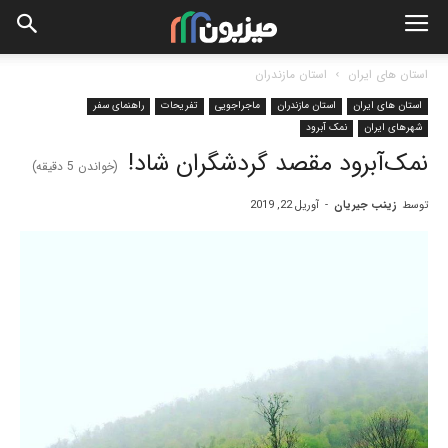
استان های ایران
استان مازندران
استان های ایران
استان مازندران
ماجراجویی
تفریحات
راهنمای سفر
شهرهای ایران
نمک آبرود
نمک‌آبرود مقصد گردشگران شاد!
(خواندن
5
دقیقه)
توسط
زینب جیریان
-
آوریل 22, 2019