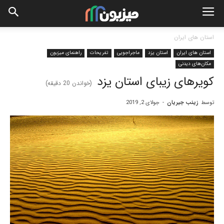
استان های ایران
استان های ایران
استان یزد
ماجراجویی
تفریحات
راهنمای میزبون
مکان‌های دیدنی
کویرهای زیبای استان یزد
(خواندن
20
دقیقه)
توسط
زینب جیریان
-
جولای 2, 2019